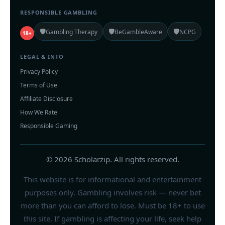
RESPONSIBLE GAMBLING
🛡️
🛡️
🛡️
Gambling Therapy
BeGambleAware
NCPG
18+
LEGAL & INFO
Privacy Policy
Terms of Use
Affiliate Disclosure
How We Rate
Responsible Gaming
© 2026 Scholarzip. All rights reserved.
This website is for informational and entertainment
purposes only. Gambling involves risk — never bet
more than you can afford to lose. Must be 18+ to use
this site. If gambling is affecting your life, seek help