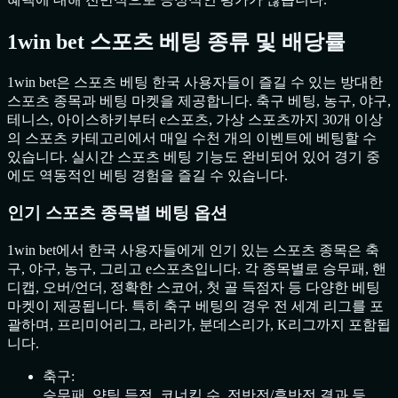
1win bet 스포츠 베팅 종류 및 배당률
1win bet은 스포츠 베팅 한국 사용자들이 즐길 수 있는 방대한
스포츠 종목과 베팅 마켓을 제공합니다. 축구 베팅, 농구, 야구,
테니스, 아이스하키부터 e스포츠, 가상 스포츠까지 30개 이상
의 스포츠 카테고리에서 매일 수천 개의 이벤트에 베팅할 수
있습니다. 실시간 스포츠 베팅 기능도 완비되어 있어 경기 중
에도 역동적인 베팅 경험을 즐길 수 있습니다.
인기 스포츠 종목별 베팅 옵션
1win bet에서 한국 사용자들에게 인기 있는 스포츠 종목은 축
구, 야구, 농구, 그리고 e스포츠입니다. 각 종목별로 승무패, 핸
디캡, 오버/언더, 정확한 스코어, 첫 골 득점자 등 다양한 베팅
마켓이 제공됩니다. 특히 축구 베팅의 경우 전 세계 리그를 포
괄하며, 프리미어리그, 라리가, 분데스리가, K리그까지 포함됩
니다.
축구:
승무패, 양팀 득점, 코너킥 수, 전반전/후반전 결과 등