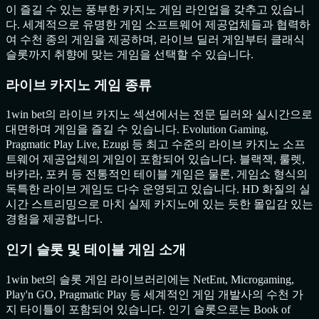
이 즐길 수 있는 풍부한 카지노 게임 라인업을 갖추고 있습니
다. 세계적으로 유명한 게임 소프트웨어 제공업체들과 협력하
여 수천 종의 게임을 제공하며, 라이브 딜러 게임부터 클래식
슬롯까지 취향에 맞는 게임을 선택할 수 있습니다.
라이브 카지노 게임 종류
1win bet의 라이브 카지노 섹션에서는 전문 딜러와 실시간으로
대면하며 게임을 즐길 수 있습니다. Evolution Gaming,
Pragmatic Play Live, Ezugi 등 최고 수준의 라이브 카지노 소프
트웨어 제공업체의 게임이 포함되어 있습니다. 블랙잭, 룰렛,
바카라, 포커 등 전통적인 테이블 게임은 물론, 게임쇼 형식의
독특한 라이브 게임도 다수 운영되고 있습니다. HD 화질의 실
시간 스트리밍으로 마치 실제 카지노에 있는 듯한 몰입감 있는
경험을 제공합니다.
인기 슬롯 및 테이블 게임 소개
1win bet의 슬롯 게임 라이브러리에는 NetEnt, Microgaming,
Play'n GO, Pragmatic Play 등 세계적인 게임 개발사의 수천 가
지 타이틀이 포함되어 있습니다. 인기 슬롯으로는 Book of