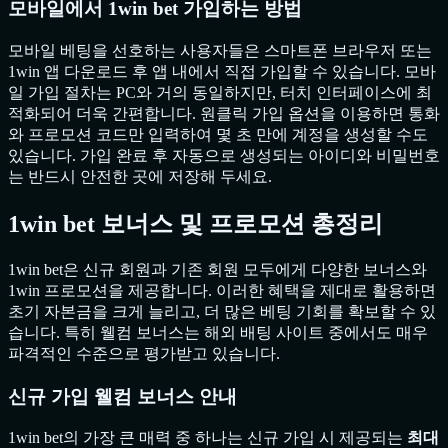
모바일에서 1win bet 가입하는 방법
모바일 베팅을 선호하는 사용자들은 스마트폰 브라우저 또는
1win 앱 다운로드 후 앱 내에서 직접 가입할 수 있습니다. 모바
일 가입 절차는 PC와 거의 동일하지만, 터치 인터페이스에 최
적화되어 더욱 간편합니다. 원클릭 가입 옵션을 이용하면 통화
와 프로모션 코드만 입력하여 몇 초 만에 계정을 생성할 수도
있습니다. 가입 완료 후 자동으로 생성되는 아이디와 비밀번호
는 반드시 안전한 곳에 저장해 두세요.
1win bet 보너스 및 프로모션 총정리
1win bet은 신규 회원과 기존 회원 모두에게 다양한 보너스와
1win 프로모션을 제공합니다. 이러한 혜택을 제대로 활용하면
초기 자본금을 크게 늘리고, 더 많은 베팅 기회를 확보할 수 있
습니다. 특히 웰컴 보너스는 해외 배팅 사이트 중에서도 매우
파격적인 수준으로 평가받고 있습니다.
신규 가입 웰컴 보너스 안내
1win bet의 가장 큰 매력 중 하나는 신규 가입 시 제공되는
최대