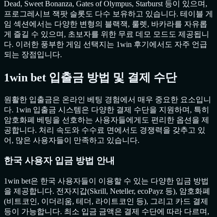
Dead, Sweet Bonanza, Gates of Olympus, Starburst 등이 있으며,
프로그레시브 잭팟 슬롯도 다수 보유하고 있습니다. 테이블 게
임 섹션에서는 다양한 변형의 블랙잭, 룰렛, 바카라를 자유롭
게 즐길 수 있으며, 초보자를 위한 무료 데모 모드도 제공됩니
다. 이러한 풍부한 게임 선택지는 1win 후기에서도 자주 언급
되는 장점입니다.
1win bet 입출금 방법 및 결제 수단
원활한 입출금은 온라인 베팅 경험에서 매우 중요한 요소입니
다. 1win 입출금 시스템은 다양한 결제 수단을 지원하며, 특히
암호화폐 베팅을 선호하는 사용자들에게도 편리한 옵션을 제
공합니다. 처리 속도와 수수료 면에서도 경쟁력을 갖추고 있
어, 많은 사용자들이 만족하고 있습니다.
한국 사용자 입금 방법 안내
1win bet은 한국 사용자들이 이용할 수 있는 다양한 입금 방법
을 제공합니다. 전자지갑(Skrill, Neteller, ecoPayz 등), 암호화폐
(비트코인, 이더리움, 테더, 라이트코인 등), 그리고 카드 결제
등이 가능합니다. 최소 입금 금액은 결제 수단에 따라 다르며,