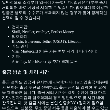
일반적으로 소액부터 입금이 가능합니다. 입금은 대부분 즉시
처리되어 바로 베팅을 시작할 수 있습니다. 암호화폐를 이용한
입금은 별도의 수수료가 부과되지 않는 경우가 많아 경제적인
선택이 될 수 있습니다.
전자지갑:
Skrill, Neteller, ecoPayz, Perfect Money
암호화폐:
Bitcoin, Ethereum, Tether (USDT), Litecoin
카드 결제:
Visa, Mastercard (이용 가능 여부 지역에 따라 상이)
기타:
AstroPay, MuchBetter 등 추가 결제 옵션
출금 방법 및 처리 시간
출금 절차도 입금과 유사하게 간편합니다. 1win 입출금 메뉴에
서 원하는 출금 수단을 선택하고, 출금 금액을 입력한 후 요청
을 제출하면 됩니다. 출금 처리 시간은 결제 수단에 따라 다르
지만, 전자지갑과 암호화폐의 경우 일반적으로 몇 시간 내에
완료됩니다. 첫 출금 시에는 본인 인증(KYC) 절차가 필요할
수 있으며, 신분증, 주소 증명 서류 등을 제출해야 할 수도 있습