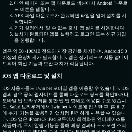
메인 페이지 또는 앱 다운로드 섹션에서 Android 다운로
드 버튼을 탭합니다.
APK 파일 다운로드가 완료되면 파일을 열어 설치를 시
작합니다.
기기 설정에서 '알 수 없는 출처' 앱 설치를 허용합니다.
설치가 완료되면 앱을 실행하고 로그인 또는 신규 가입
을 진행합니다.
앱은 약 50~100MB 정도의 저장 공간을 차지하며, Android 5.0
이상의 운영체제가 필요합니다. 앱은 정기적으로 자동 업데이
트되어 최신 기능과 보안 패치가 적용됩니다.
iOS 앱 다운로드 및 설치
iOS 사용자들도 1win bet 모바일 앱을 이용할 수 있습니다. iOS
앱의 경우 공식 웹사이트를 통해 다운로드 링크를 확인하거나,
모바일 웹 브라우저를 통한 웹 앱 형태로 이용할 수도 있습니
다. Safari 브라우저에서 1win bet 사이트에 접속한 후 '홈 화면
에 추가' 기능을 활용하면 앱처럼 편리하게 사용할 수 있습니
다. iOS 앱은 iPhone과 iPad 모두에서 최적화된 인터페이스를
제공하며, 푸시 알림 기능을 통해 베팅 결과나 프로모션 소식
을 실시간으로 받아볼 수 있습니다. 모바일 베팅 환경은 데스