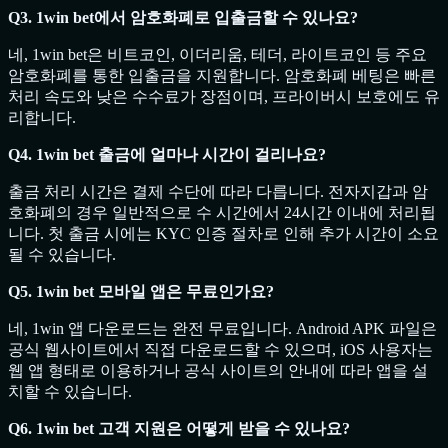
Q3. 1win bet에서 암호화폐로 입출금할 수 있나요?
네, 1win bet은 비트코인, 이더리움, 테더, 라이트코인 등 주요
암호화폐를 통한 입출금을 지원합니다. 암호화폐 베팅은 빠른
처리 속도와 낮은 수수료가 장점이며, 프라이버시 보호에도 유
리합니다.
Q4. 1win bet 출금에 얼마나 시간이 걸리나요?
출금 처리 시간은 결제 수단에 따라 다릅니다. 전자지갑과 암
호화폐의 경우 일반적으로 수 시간에서 24시간 이내에 처리됩
니다. 첫 출금 시에는 KYC 인증 절차로 인해 추가 시간이 소요
될 수 있습니다.
Q5. 1win bet 모바일 앱은 무료인가요?
네, 1win 앱 다운로드는 완전 무료입니다. Android APK 파일은
공식 웹사이트에서 직접 다운로드할 수 있으며, iOS 사용자는
웹 앱 형태로 이용하거나 공식 사이트의 안내에 따라 앱을 설
치할 수 있습니다.
Q6. 1win bet 고객 지원은 어떻게 받을 수 있나요?