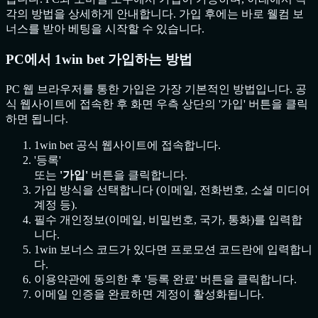
각의 방법을 상세하게 안내합니다. 가입 후에는 바로 웰컴 보
너스를 받아 베팅을 시작할 수 있습니다.
PC에서 1win bet 가입하는 방법
PC 웹 브라우저를 통한 가입은 가장 기본적인 방법입니다. 공
식 웹사이트에 접속한 후 화면 우측 상단의 '가입' 버튼을 클릭
하면 됩니다.
1win bet 공식 웹사이트에 접속합니다.
'등록'
또는
'가입'
버튼을 클릭합니다.
가입 방식을 선택합니다 (이메일, 전화번호, 소셜 미디어
계정 등).
필수 개인정보(이메일, 비밀번호, 국가, 통화)를 입력합
니다.
1win 보너스 코드가 있다면 프로모션 코드란에 입력합니
다.
이용약관에 동의한 후 '등록 완료' 버튼을 클릭합니다.
이메일 인증을 완료하면 계정이 활성화됩니다.