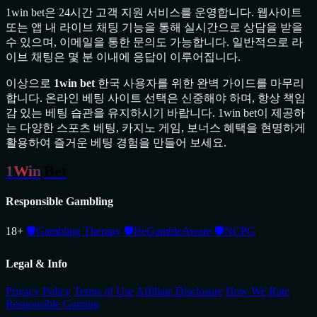
1win bet은 24시간 고객 지원 서비스를 운영합니다. 웹사이트
또는 앱 내 라이브 채팅 기능을 통해 실시간으로 상담을 받을
수 있으며, 이메일을 통한 문의도 가능합니다. 일반적으로 라
이브 채팅은 몇 분 이내에 응답이 이루어집니다.
이상으로
1win bet
한국 사용자를 위한 완벽 가이드를 마무리
합니다. 온라인 베팅 사이트 선택은 신중해야 하며, 항상 책임
감 있는 베팅 습관을 유지하시기 바랍니다. 1win bet이 제공하
는 다양한 스포츠 베팅, 카지노 게임, 보너스 혜택을 현명하게
활용하여 즐거운 베팅 경험을 만들어 보세요.
1Win
Bet
Responsible Gambling
18+
🛡️
Gambling Therapy
🛡️
BeGambleAware
🛡️
NCPG
Legal & Info
Privacy Policy
Terms of Use
Affiliate Disclosure
How We Rate
Responsible Gaming