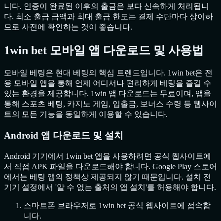
니다. 인증이 완료된 이후의 출금은 보다 신속하게 처리됩니
다. 최소 출금 금액과 최대 출금 한도는 결제 수단마다 상이하
므로 사전에 확인하는 것이 좋습니다.
1win bet 모바일 앱 다운로드 및 사용법
모바일 베팅은 현대 베팅의 핵심 트렌드입니다. 1win bet은 전
용 모바일 앱을 통해 언제 어디서나 편리하게 베팅을 즐길 수
있는 환경을 제공합니다. 1win 앱 다운로드는 무료이며, 앱을
통해 스포츠 베팅, 카지노 게임, 입출금, 보너스 수령 등 웹사이
트의 모든 기능을 동일하게 이용할 수 있습니다.
Android 앱 다운로드 및 설치
Android 기기에서 1win bet 앱을 사용하려면 공식 웹사이트에
서 직접 APK 파일을 다운로드해야 합니다. Google Play 스토어
에서는 베팅 앱의 정책상 제공되지 않기 때문입니다. 설치 전
기기 설정에서 '알 수 없는 출처의 앱 설치'를 허용해야 합니다.
스마트폰 브라우저로 1win bet 공식 웹사이트에 접속합
니다.