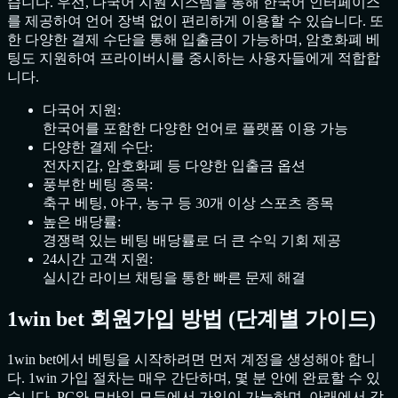
습니다. 우선, 다국어 지원 시스템을 통해 한국어 인터페이스
를 제공하여 언어 장벽 없이 편리하게 이용할 수 있습니다. 또
한 다양한 결제 수단을 통해 입출금이 가능하며, 암호화폐 베
팅도 지원하여 프라이버시를 중시하는 사용자들에게 적합합
니다.
다국어 지원:
한국어를 포함한 다양한 언어로 플랫폼 이용 가능
다양한 결제 수단:
전자지갑, 암호화폐 등 다양한 입출금 옵션
풍부한 베팅 종목:
축구 베팅, 야구, 농구 등 30개 이상 스포츠 종목
높은 배당률:
경쟁력 있는 베팅 배당률로 더 큰 수익 기회 제공
24시간 고객 지원:
실시간 라이브 채팅을 통한 빠른 문제 해결
1win bet 회원가입 방법 (단계별 가이드)
1win bet에서 베팅을 시작하려면 먼저 계정을 생성해야 합니
다. 1win 가입 절차는 매우 간단하며, 몇 분 안에 완료할 수 있
습니다. PC와 모바일 모두에서 가입이 가능하며, 아래에서 각