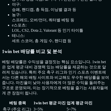
야구:
승패, 핸디캡, 총 득점, 이닝별 결과 등
농구:
스프레드, 오버/언더, 쿼터별 베팅 등
e스포츠:
LOL, CS2, Dota 2, Valorant 등 인기 타이틀
테니스:
세트 스코어, 총 게임 수, 핸디캡 등
1win bet 배당률 비교 및 분석
베팅 배당률은 수익성을 결정짓는 핵심 요소입니다. 1win bet
은 업계 평균 대비 경쟁력 있는 배당률을 제공하는 것으로 알
려져 있습니다. 특히 주요 축구 리그와 인기 스포츠 이벤트에
서는 다른 해외 배팅 사이트와 비교해도 우수한 배당률을 보여
줍니다. 마진율이 낮아 사용자에게 더 많은 수익을 돌려주는
구조로 운영되며, 이는 장기적으로 베팅을 즐기는 사용자들에
게 큰 장점이 됩니다.
베팅 종목
1win bet 평균 마진
업계 평균 마진
축구 (주요 리그)
3~5%
5~7%