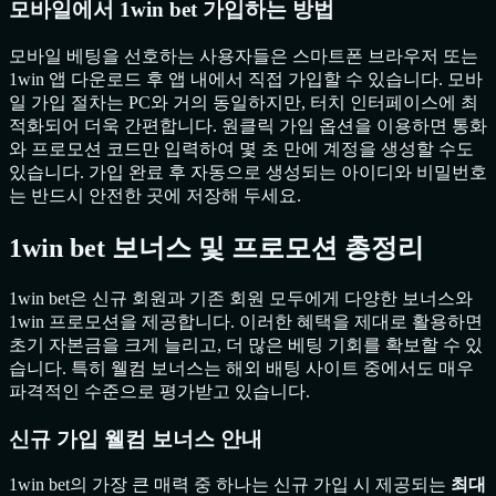
모바일에서 1win bet 가입하는 방법
모바일 베팅을 선호하는 사용자들은 스마트폰 브라우저 또는
1win 앱 다운로드 후 앱 내에서 직접 가입할 수 있습니다. 모바
일 가입 절차는 PC와 거의 동일하지만, 터치 인터페이스에 최
적화되어 더욱 간편합니다. 원클릭 가입 옵션을 이용하면 통화
와 프로모션 코드만 입력하여 몇 초 만에 계정을 생성할 수도
있습니다. 가입 완료 후 자동으로 생성되는 아이디와 비밀번호
는 반드시 안전한 곳에 저장해 두세요.
1win bet 보너스 및 프로모션 총정리
1win bet은 신규 회원과 기존 회원 모두에게 다양한 보너스와
1win 프로모션을 제공합니다. 이러한 혜택을 제대로 활용하면
초기 자본금을 크게 늘리고, 더 많은 베팅 기회를 확보할 수 있
습니다. 특히 웰컴 보너스는 해외 배팅 사이트 중에서도 매우
파격적인 수준으로 평가받고 있습니다.
신규 가입 웰컴 보너스 안내
1win bet의 가장 큰 매력 중 하나는 신규 가입 시 제공되는
최대