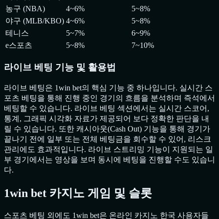
농구 (NBA)
4~6%
5~8%
야구 (MLB/KBO)
4~6%
5~8%
테니스
5~7%
6~9%
e스포츠
5~8%
7~10%
라이브 베팅 기능 및 활용법
라이브 베팅은 1win bet의 핵심 기능 중 하나입니다. 실시간 스
포츠 베팅을 통해 진행 중인 경기의 흐름을 분석하며 즉석에서
베팅할 수 있습니다. 라이브 베팅 섹션에서는 실시간 스코어,
통계, 그래픽 시각화 자료가 제공되어 보다 정확한 판단을 내
릴 수 있습니다. 또한 캐시아웃(Cash Out) 기능을 통해 경기가
끝나기 전에 일부 또는 전체 베팅금을 회수할 수 있어, 리스크
관리에도 효과적입니다. 라이브 스트리밍 기능이 지원되는 일
부 경기에서는 영상을 보며 동시에 베팅을 진행할 수도 있습니
다.
1win bet 카지노 게임 및 슬롯
스포츠 베팅 외에도 1win bet은 온라인 카지노 한국 사용자들