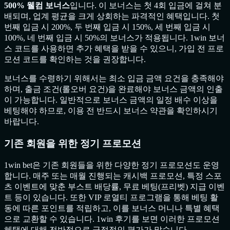
500% 웰컴 보너스
입니다. 이 보너스는 첫 4회 입금에 걸쳐 분
배되며, 업계 평균을 크게 상회하는 파격적인 혜택입니다. 첫
번째 입금 시 200%, 두 번째 입금 시 150%, 세 번째 입금 시
100%, 네 번째 입금 시 50%의 보너스가 적용됩니다. 1win 보너
스 코드를 사용하면 추가 혜택을 받을 수 있으니, 가입 전 프로
모션 코드를 확인하는 것을 권장합니다.
보너스를 수령하기 위해서는 최소 입금 금액 요건을 충족해야
하며, 출금 조건(롤오버 요건)을 완료해야 보너스 금액의 인출
이 가능합니다. 일반적으로 보너스 금액의 일정 배수 이상을
베팅해야 하므로, 이용 전 반드시 보너스 약관을 확인하시기
바랍니다.
기존 회원을 위한 정기 프로모션
1win bet은 기존 회원들을 위한 다양한 정기 프로모션도 운영
합니다. 매주 또는 매월 진행되는 캐시백 프로모션, 특정 스포
츠 이벤트에 맞춘 부스트 배당률, 무료 베팅(프리벳) 지급 이벤
트 등이 있습니다. 또한 VIP 로열티 프로그램을 통해 베팅 활
동에 따른 포인트를 적립하고, 이를 보너스 머니나 특별 혜택
으로 교환할 수 있습니다. 1win 후기를 보면 이러한 프로모션
혜택에 대해 전반적으로 긍정적인 평가가 많습니다.