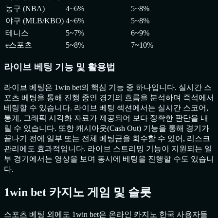
농구 (NBA)
4~6%
5~8%
야구 (MLB/KBO)
4~6%
5~8%
테니스
5~7%
6~9%
e스포츠
5~8%
7~10%
라이브 베팅 기능 및 활용법
라이브 베팅은 1win bet의 핵심 기능 중 하나입니다. 실시간 스
포츠 베팅을 통해 진행 중인 경기의 흐름을 분석하며 즉석에서
베팅할 수 있습니다. 라이브 베팅 섹션에서는 실시간 스코어,
통계, 그래픽 시각화 자료가 제공되어 보다 정확한 판단을 내
릴 수 있습니다. 또한 캐시아웃(Cash Out) 기능을 통해 경기가
끝나기 전에 일부 또는 전체 베팅금을 회수할 수 있어, 리스크
관리에도 효과적입니다. 라이브 스트리밍 기능이 지원되는 일
부 경기에서는 영상을 보며 동시에 베팅을 진행할 수도 있습니
다.
1win bet 카지노 게임 및 슬롯
스포츠 베팅 외에도 1win bet은 온라인 카지노 한국 사용자들