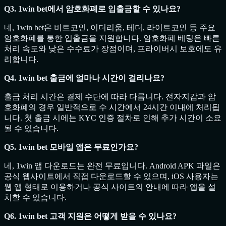
Q3. 1win bet에서 암호화폐로 입출금할 수 있나요?
네, 1win bet은 비트코인, 이더리움, 테더, 라이트코인 등 주요
암호화폐를 통한 입출금을 지원합니다. 암호화폐 베팅은 빠른
처리 속도와 낮은 수수료가 장점이며, 프라이버시 보호에도 유
리합니다.
Q4. 1win bet 출금에 얼마나 시간이 걸리나요?
출금 처리 시간은 결제 수단에 따라 다릅니다. 전자지갑과 암
호화폐의 경우 일반적으로 수 시간에서 24시간 이내에 처리됩
니다. 첫 출금 시에는 KYC 인증 절차로 인해 추가 시간이 소요
될 수 있습니다.
Q5. 1win bet 모바일 앱은 무료인가요?
네, 1win 앱 다운로드는 완전 무료입니다. Android APK 파일은
공식 웹사이트에서 직접 다운로드할 수 있으며, iOS 사용자는
웹 앱 형태로 이용하거나 공식 사이트의 안내에 따라 앱을 설
치할 수 있습니다.
Q6. 1win bet 고객 지원은 어떻게 받을 수 있나요?