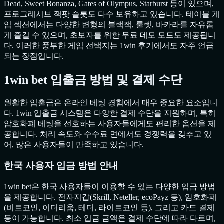
Dead, Sweet Bonanza, Gates of Olympus, Starburst 등이 있으며,
프로그레시브 잭팟 슬롯도 다수 보유하고 있습니다. 테이블 게
임 섹션에서는 다양한 변형의 블랙잭, 룰렛, 바카라를 자유롭
게 즐길 수 있으며, 초보자를 위한 무료 데모 모드도 제공됩니
다. 이러한 풍부한 게임 선택지는 1win 후기에서도 자주 언급
되는 장점입니다.
1win bet 입출금 방법 및 결제 수단
원활한 입출금은 온라인 베팅 경험에서 매우 중요한 요소입니
다. 1win 입출금 시스템은 다양한 결제 수단을 지원하며, 특히
암호화폐 베팅을 선호하는 사용자들에게도 편리한 옵션을 제
공합니다. 처리 속도와 수수료 면에서도 경쟁력을 갖추고 있
어, 많은 사용자들이 만족하고 있습니다.
한국 사용자 입금 방법 안내
1win bet은 한국 사용자들이 이용할 수 있는 다양한 입금 방법
을 제공합니다. 전자지갑(Skrill, Neteller, ecoPayz 등), 암호화폐
(비트코인, 이더리움, 테더, 라이트코인 등), 그리고 카드 결제
등이 가능합니다. 최소 입금 금액은 결제 수단에 따라 다르며,