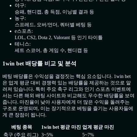
야구:
승패, 핸디캡, 총 득점, 이닝별 결과 등
농구:
스프레드, 오버/언더, 쿼터별 베팅 등
e스포츠:
LOL, CS2, Dota 2, Valorant 등 인기 타이틀
테니스:
세트 스코어, 총 게임 수, 핸디캡 등
1win bet 배당률 비교 및 분석
베팅 배당률은 수익성을 결정짓는 핵심 요소입니다. 1win bet
은 업계 평균 대비 경쟁력 있는 배당률을 제공하는 것으로 알
려져 있습니다. 특히 주요 축구 리그와 인기 스포츠 이벤트에
서는 다른 해외 배팅 사이트와 비교해도 우수한 배당률을 보여
줍니다. 마진율이 낮아 사용자에게 더 많은 수익을 돌려주는
구조로 운영되며, 이는 장기적으로 베팅을 즐기는 사용자들에
게 큰 장점이 됩니다.
베팅 종목
1win bet 평균 마진
업계 평균 마진
축구 (주요 리그)
3~5%
5~7%