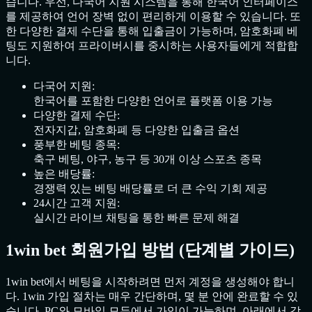
습니다. 우선, 다국어 지원 시스템을 통해 한국어 인터페이스
를 제공하여 언어 장벽 없이 편리하게 이용할 수 있습니다. 또
한 다양한 결제 수단을 통해 입출금이 가능하며, 암호화폐 베
팅도 지원하여 프라이버시를 중시하는 사용자들에게 적합합
니다.
다국어 지원:
한국어를 포함한 다양한 언어로 플랫폼 이용 가능
다양한 결제 수단:
전자지갑, 암호화폐 등 다양한 입출금 옵션
풍부한 베팅 종목:
축구 베팅, 야구, 농구 등 30개 이상 스포츠 종목
높은 배당률:
경쟁력 있는 베팅 배당률로 더 큰 수익 기회 제공
24시간 고객 지원:
실시간 라이브 채팅을 통한 빠른 문제 해결
1win bet 회원가입 방법 (단계별 가이드)
1win bet에서 베팅을 시작하려면 먼저 계정을 생성해야 합니
다. 1win 가입 절차는 매우 간단하며, 몇 분 안에 완료할 수 있
습니다. PC와 모바일 모두에서 가입이 가능하며, 아래에서 각