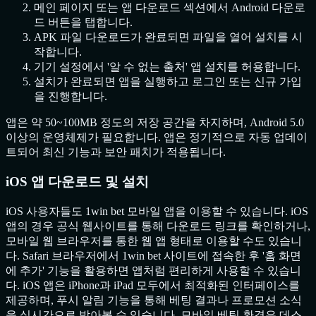
메인 페이지 또는 앱 다운로드 섹션에서 Android 다운로
드 버튼을 탭합니다.
APK 파일 다운로드가 완료되면 파일을 열어 설치를 시
작합니다.
기기 설정에서 '알 수 없는 출처' 앱 설치를 허용합니다.
설치가 완료되면 앱을 실행하고 로그인 또는 신규 가입
을 진행합니다.
앱은 약 50~100MB 정도의 저장 공간을 차지하며, Android 5.0
이상의 운영체제가 필요합니다. 앱은 정기적으로 자동 업데이
트되어 최신 기능과 보안 패치가 적용됩니다.
iOS 앱 다운로드 및 설치
iOS 사용자들도 1win bet 모바일 앱을 이용할 수 있습니다. iOS
앱의 경우 공식 웹사이트를 통해 다운로드 링크를 확인하거나,
모바일 웹 브라우저를 통한 웹 앱 형태로 이용할 수도 있습니
다. Safari 브라우저에서 1win bet 사이트에 접속한 후 '홈 화면
에 추가' 기능을 활용하면 앱처럼 편리하게 사용할 수 있습니
다. iOS 앱은 iPhone과 iPad 모두에서 최적화된 인터페이스를
제공하며, 푸시 알림 기능을 통해 베팅 결과나 프로모션 소식
을 실시간으로 받아볼 수 있습니다. 모바일 베팅 환경은 데스