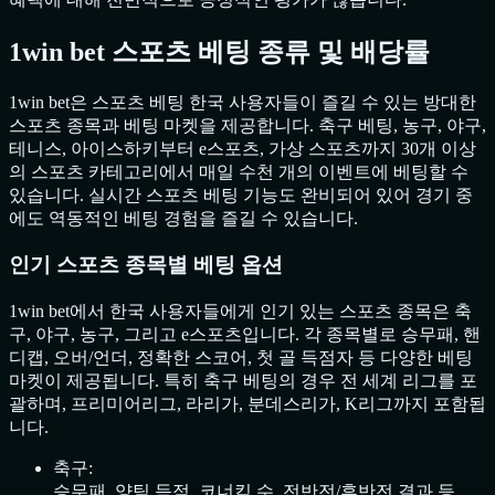
1win bet 스포츠 베팅 종류 및 배당률
1win bet은 스포츠 베팅 한국 사용자들이 즐길 수 있는 방대한
스포츠 종목과 베팅 마켓을 제공합니다. 축구 베팅, 농구, 야구,
테니스, 아이스하키부터 e스포츠, 가상 스포츠까지 30개 이상
의 스포츠 카테고리에서 매일 수천 개의 이벤트에 베팅할 수
있습니다. 실시간 스포츠 베팅 기능도 완비되어 있어 경기 중
에도 역동적인 베팅 경험을 즐길 수 있습니다.
인기 스포츠 종목별 베팅 옵션
1win bet에서 한국 사용자들에게 인기 있는 스포츠 종목은 축
구, 야구, 농구, 그리고 e스포츠입니다. 각 종목별로 승무패, 핸
디캡, 오버/언더, 정확한 스코어, 첫 골 득점자 등 다양한 베팅
마켓이 제공됩니다. 특히 축구 베팅의 경우 전 세계 리그를 포
괄하며, 프리미어리그, 라리가, 분데스리가, K리그까지 포함됩
니다.
축구:
승무패, 양팀 득점, 코너킥 수, 전반전/후반전 결과 등