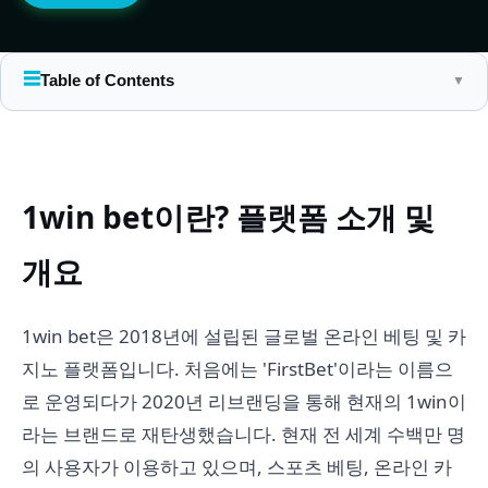
☰
Table of Contents
▼
1win bet이란? 플랫폼 소개 및
개요
1win bet은 2018년에 설립된 글로벌 온라인 베팅 및 카
지노 플랫폼입니다. 처음에는 'FirstBet'이라는 이름으
로 운영되다가 2020년 리브랜딩을 통해 현재의 1win이
라는 브랜드로 재탄생했습니다. 현재 전 세계 수백만 명
의 사용자가 이용하고 있으며, 스포츠 베팅, 온라인 카