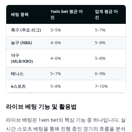
1win bet 평균 마
업계 평균 마
베팅 종목
진
진
축구 (주요 리그)
3~5%
5~7%
농구 (NBA)
4~6%
5~8%
야구
4~6%
5~8%
(MLB/KBO)
테니스
5~7%
6~9%
e스포츠
5~8%
7~10%
라이브 베팅 기능 및 활용법
라이브 베팅은 1win bet의 핵심 기능 중 하나입니다. 실
시간 스포츠 베팅을 통해 진행 중인 경기의 흐름을 분석