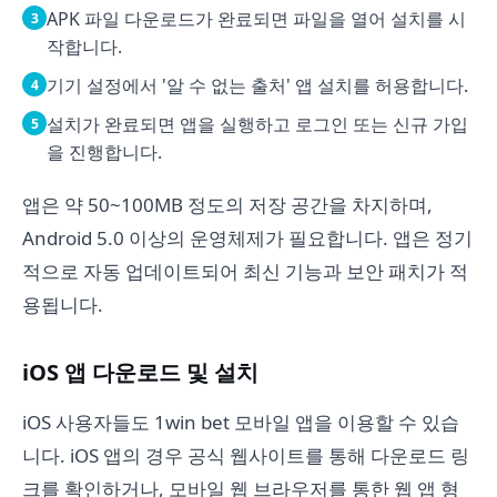
APK 파일 다운로드가 완료되면 파일을 열어 설치를 시
작합니다.
기기 설정에서 '알 수 없는 출처' 앱 설치를 허용합니다.
설치가 완료되면 앱을 실행하고 로그인 또는 신규 가입
을 진행합니다.
앱은 약 50~100MB 정도의 저장 공간을 차지하며,
Android 5.0 이상의 운영체제가 필요합니다. 앱은 정기
적으로 자동 업데이트되어 최신 기능과 보안 패치가 적
용됩니다.
iOS 앱 다운로드 및 설치
iOS 사용자들도 1win bet 모바일 앱을 이용할 수 있습
니다. iOS 앱의 경우 공식 웹사이트를 통해 다운로드 링
크를 확인하거나, 모바일 웹 브라우저를 통한 웹 앱 형