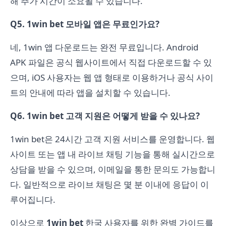
해 추가 시간이 소요될 수 있습니다.
Q5. 1win bet 모바일 앱은 무료인가요?
네, 1win 앱 다운로드는 완전 무료입니다. Android
APK 파일은 공식 웹사이트에서 직접 다운로드할 수 있
으며, iOS 사용자는 웹 앱 형태로 이용하거나 공식 사이
트의 안내에 따라 앱을 설치할 수 있습니다.
Q6. 1win bet 고객 지원은 어떻게 받을 수 있나요?
1win bet은 24시간 고객 지원 서비스를 운영합니다. 웹
사이트 또는 앱 내 라이브 채팅 기능을 통해 실시간으로
상담을 받을 수 있으며, 이메일을 통한 문의도 가능합니
다. 일반적으로 라이브 채팅은 몇 분 이내에 응답이 이
루어집니다.
이상으로
1win bet
한국 사용자를 위한 완벽 가이드를